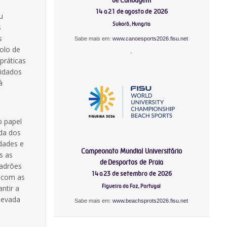
14 a 21 de agosto de 2026
u
Sukoró, Hungria
s
s
Sabe mais em:
www.canoesports2026.fisu.net
olo de
-
práticas
uidados
à
o papel
da dos
idades e
Campeonato Mundial Universitário
s as
de Desportos de Praia
padrões
14 a 23 de setembro de 2026
z com as
Figueira da Foz, Portugal
ntir a
levada
Sabe mais em:
www.beachsprots2026.fisu.net