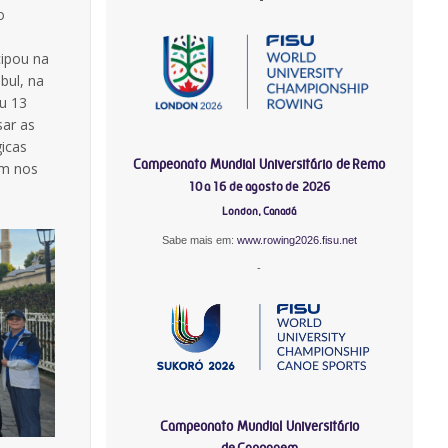
o
cipou na
bul, na
iu 13
sar as
gicas
Campeonato Mundial Universitário de Remo
em nos
10 a 16 de agosto de 2026
London, Canadá
Sabe mais em:
www.rowing2026.fisu.net
-
Campeonato Mundial Universitário
de Canoagem