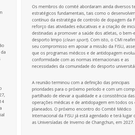
Os membros do comité abordaram ainda diversos 
om
estratégicos fundamentais, tais como o desenvolvi
contínuo da estratégia de controlo de dopagem da F
reforço das atividades educativas e a criação de inici
destinadas a promover a saúde dos atletas, o bem-e
desporto limpo (
clean sport
). Com isto, o CMI reafi
ção
seu compromisso em apoiar a missão da FISU, ass
 da
que os programas médicos e de antidopagem evol
s
conformidade com as normas internacionais e as
necessidades da comunidade do desporto universitár
A reunião terminou com a definição das principais
o
prioridades para o próximo período e com um com
27,
partilhado de elevar a qualidade e a consistência das
14
operações médicas e de antidopagem em todos os 
a
planeados. O próximo encontro do Comité Médico
ial
Internacional da FISU já está agendado e terá lugar 
as Universíadas de Inverno de Changchun, em 2027.