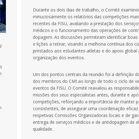
Durante os dois dias de trabalho, o Comité examino
minuciosamente os relatórios das competições mai
recentes da FISU, avaliando a prestação dos serviço
médicos e o funcionamento das operações de contr
dopagem. As discussões permitiram identificar boas 
e lições a retirar, visando a melhoria contínua dos c
l
prestados aos estudantes-atletas e do apoio global 
organização dos eventos.
as
m
Um dos pontos centrais da reunião foi a definição d
dos membros do CMI ao longo de todo o ciclo de vi
eventos da FISU. O Comité reavaliou as responsabil
missões dos seus especialistas antes, durante e apó
competições, reforçando a importância de manter 
h
consistentes, de assegurar uma coordenação efica
s
respetivas Comissões Organizadoras locais e de gara
entrega de serviços médicos e de antidopagem de e
qualidade.