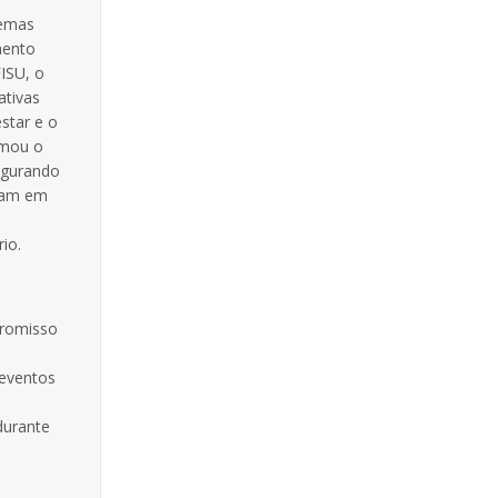
temas
mento
ISU, o
ativas
star e o
rmou o
egurando
uam em
io.
promisso
eventos
durante