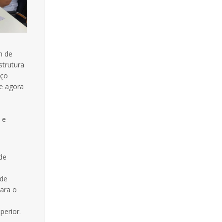
m de
strutura
nço
ue agora
s
 e
de
 de
para o
perior.