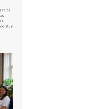
ssão de
nas
 O
ado atual