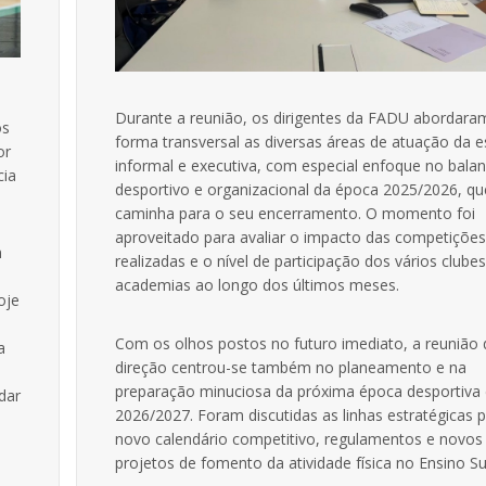
Durante a reunião, os dirigentes da FADU abordara
os
forma transversal as diversas áreas de atuação da e
or
informal e executiva, com especial enfoque no bala
cia
desportivo e organizacional da época 2025/2026, q
caminha para o seu encerramento. O momento foi
aproveitado para avaliar o impacto das competiçõe
m
realizadas e o nível de participação dos vários clubes
academias ao longo dos últimos meses.
oje
Com os olhos postos no futuro imediato, a reunião 
a
direção centrou-se também no planeamento e na
preparação minuciosa da próxima época desportiva
dar
2026/2027. Foram discutidas as linhas estratégicas 
novo calendário competitivo, regulamentos e novos
projetos de fomento da atividade física no Ensino Su