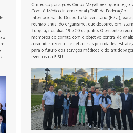
O médico português Carlos Magalhães, que integra 
Comité Médico Internacional (CMI) da Federação
Internacional do Desporto Universitário (FISU), parti
do
reunião anual do organismo, que decorreu em Istam
Turquia, nos dias 19 e 20 de junho. O encontro reun
s,
membros do comité com o objetivo central de anali
ção
atividades recentes e debater as prioridades estraté
com
para o futuro dos serviços médicos e de antidopag
e
eventos da FISU.
os
.