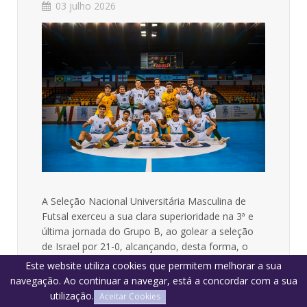
03 julho 2026
A Seleção Nacional Universitária Masculina de
Futsal exerceu a sua clara superioridade na 3ª e
última jornada do Grupo B, ao golear a seleção
de Israel por 21-0, alcançando, desta forma, o
objetivo de ficar em 1º lugar, à frente do Brasil,
Este website utiliza cookies que permitem melhorar a sua
que bateu a Finlândia por 2-1. A melhor diferença
navegação. Ao continuar a navegar, está a concordar com a sua
de golos permitiu à equipa de Pedro Palas
utilização.
O que são Cookies?
Aceitar Cookies
terminar o grupo na liderança e encontrar, agora,