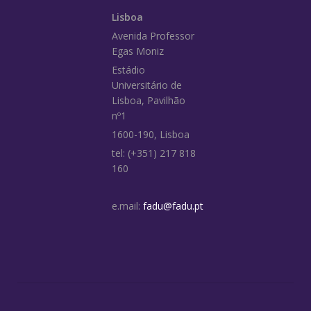
Lisboa
Avenida Professor
Egas Moniz
Estádio
Universitário de
Lisboa, Pavilhão
nº1
1600-190, Lisboa
tel: (+351) 217 818
160
e.mail:
fadu@fadu.pt