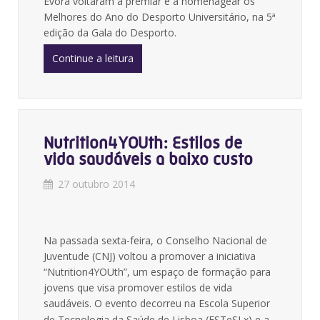
Évora voltaram a premiar e a homenagear os
Melhores do Ano do Desporto Universitário, na 5ª
edição da Gala do Desporto.
Continue a leitura
Nutrition4YOUth: Estilos de
vida saudáveis a baixo custo
27 outubro 2014
Na passada sexta-feira, o Conselho Nacional de
Juventude (CNJ) voltou a promover a iniciativa
“Nutrition4YOUth”, um espaço de formação para
jovens que visa promover estilos de vida
saudáveis. O evento decorreu na Escola Superior
de Tecnologia da Saúde de Lisboa (ESTeSLx)
e a