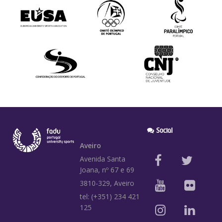
Social
Aveiro
Avenida Santa
Joana, nº 67 e 69
3810-329, Aveiro
tel: (+351) 234 421
125