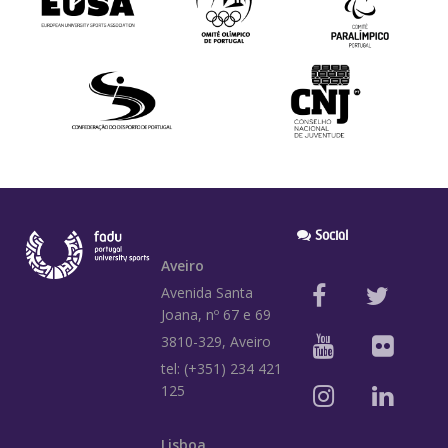
Social
Aveiro
Avenida Santa
Joana, nº 67 e 69
3810-329, Aveiro
tel: (+351) 234 421
125
Lisboa