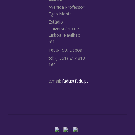
Avenida Professor
Egas Moniz
Estádio
Universitário de
Lisboa, Pavilhão
nº1
1600-190, Lisboa
tel: (+351) 217 818
160
e.mail:
fadu@fadu.pt