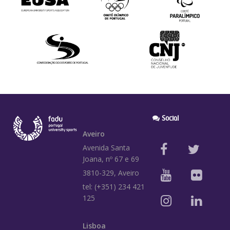
Social
Aveiro
Avenida Santa
Joana, nº 67 e 69
3810-329, Aveiro
tel: (+351) 234 421
125
Lisboa