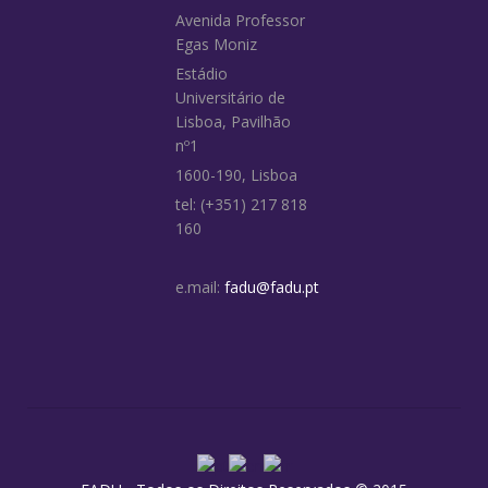
Avenida Professor
Egas Moniz
Estádio
Universitário de
Lisboa, Pavilhão
nº1
1600-190, Lisboa
tel: (+351) 217 818
160
e.mail:
fadu@fadu.pt