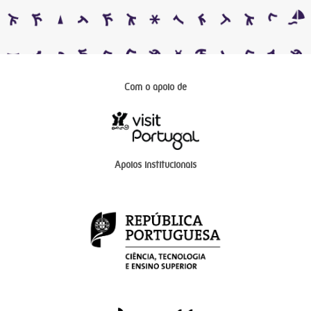
Com o apoio de
Apoios institucionais