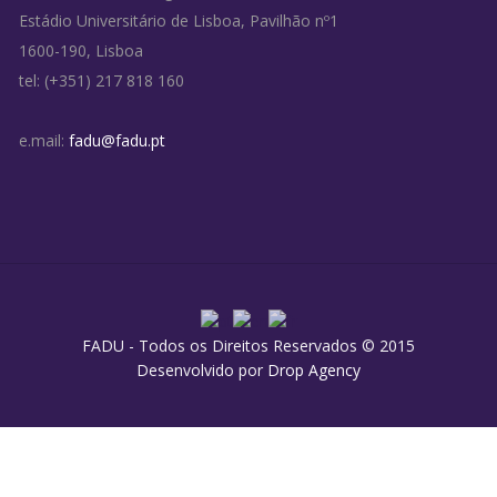
Estádio Universitário de Lisboa, Pavilhão nº1
1600-190, Lisboa
tel: (+351) 217 818 160
e.mail:
fadu@fadu.pt
FADU - Todos os Direitos Reservados © 2015
Desenvolvido por
Drop Agency