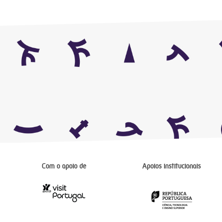
Com o apoio de
Apoios institucionais