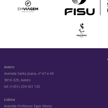
Aveiro
Avenida Santa Joana, nº 67 e 69
3810-329, Aveiro
tel: (+351) 234 421 125
Lisboa
Avenida Professor Egas Moniz