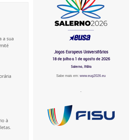
a a sua
omité
Jogos Europeus Universitários
18 de julho a 1 de agosto de 2026
Salerno, Itália
orária
Sabe mais em:
www.eug2026.eu
-
rio à
letas.
-