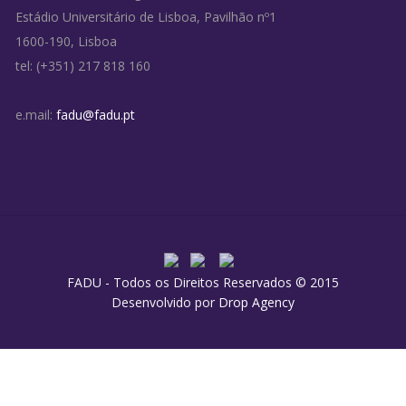
Estádio Universitário de Lisboa, Pavilhão nº1
1600-190, Lisboa
tel: (+351) 217 818 160
e.mail:
fadu@fadu.pt
FADU - Todos os Direitos Reservados © 2015
Desenvolvido por
Drop Agency