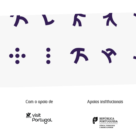
Com o apoio de
Apoios institucionais