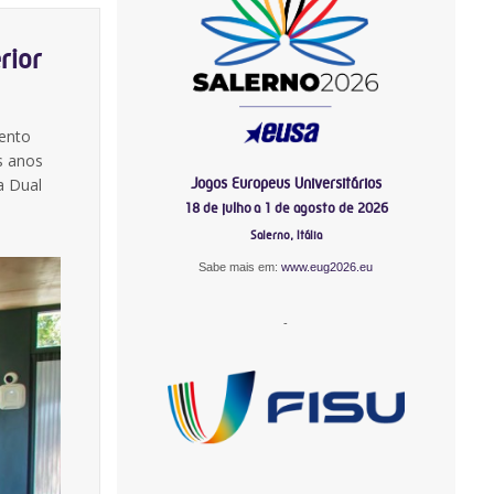
rior
vento
s anos
Jogos Europeus Universitários
a Dual
18 de julho a 1 de agosto de 2026
Salerno, Itália
Sabe mais em:
www.eug2026.eu
-
-