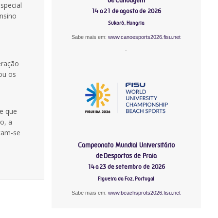
special
14 a 21 de agosto de 2026
nsino
Sukoró, Hungria
Sabe mais em:
www.canoesports2026.fisu.net
-
eração
ou os
 e que
o, a
nçam-se
Campeonato Mundial Universitário
de Desportos de Praia
14 a 23 de setembro de 2026
Figueira da Foz, Portugal
Sabe mais em:
www.beachsprots2026.fisu.net