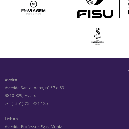
Aveiro
Avenida Santa Joana, nº 67 e 69
3810-329, Aveiro
tel: (+351) 234 421 125
Lisboa
Avenida Professor Egas Moniz