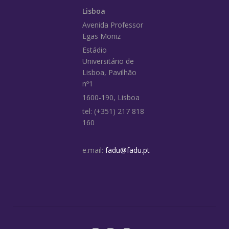
Lisboa
Avenida Professor
Egas Moniz
Estádio
Universitário de
Lisboa, Pavilhão
nº1
1600-190, Lisboa
tel: (+351) 217 818
160
e.mail:
fadu@fadu.pt