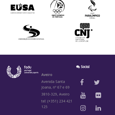
Social
Aveiro
Avenida Santa
Joana, nº 67 e 69
3810-329, Aveiro
tel: (+351) 234 421
125