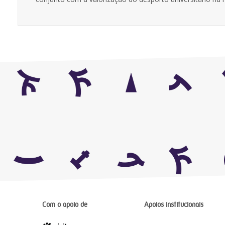
Com o apoio de
Apoios institucionais