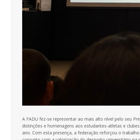
A FADU fez-se representar ao mais alto nível pelo seu P
distinções e homenagens aos estudantes-atletas e club
ano. Com esta presença, a federação reforçou o trabalh
conjunto com a valorização do desporto universitário na r