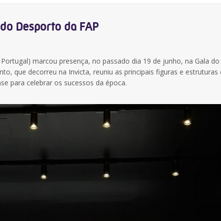
 do Desporto da FAP
Portugal) marcou presença, no passado dia 19 de junho, na Gala do
, que decorreu na Invicta, reuniu as principais figuras e estruturas
se para celebrar os sucessos da época.