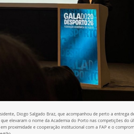
residente, Diogo Salgado Braz, que acompanhou de perto a entrega d
es que elevaram o nome da Academia do Porto nas competições do ú
o em proximidade e cooperação institucional com a FAP e o compro
egião.