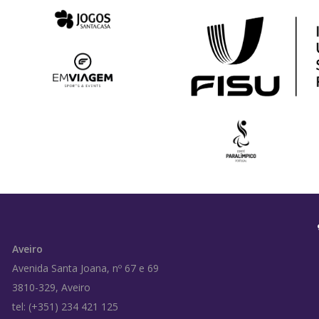
Aveiro
Avenida Santa Joana, nº 67 e 69
3810-329, Aveiro
tel: (+351) 234 421 125