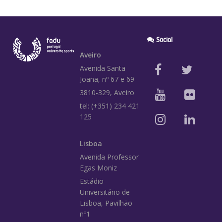
Social
Aveiro
Avenida Santa
Joana, nº 67 e 69
3810-329, Aveiro
tel: (+351) 234 421
125
Lisboa
Avenida Professor
Egas Moniz
Estádio
Universitário de
Lisboa, Pavilhão
nº1