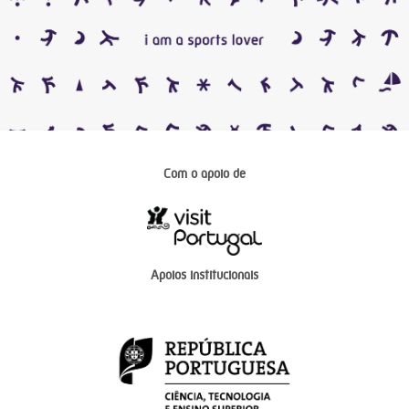
Com o apoio de
Apoios institucionais