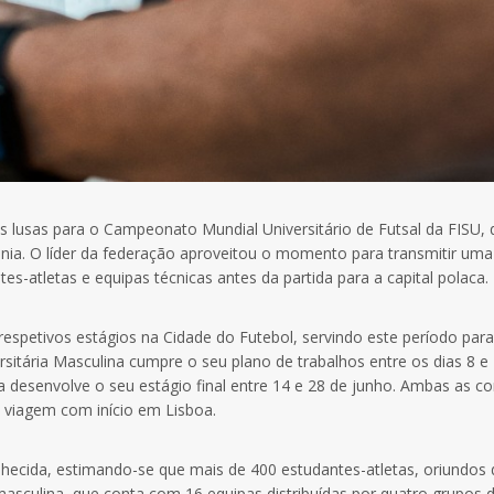
vas lusas para o Campeonato Mundial Universitário de Futsal da FISU,
lónia. O líder da federação aproveitou o momento para transmitir uma
s-atletas e equipas técnicas antes da partida para a capital polaca.
spetivos estágios na Cidade do Futebol, servindo este período para
rsitária Masculina cumpre o seu plano de trabalhos entre os dias 8 e
a desenvolve o seu estágio final entre 14 e 28 de junho. Ambas as co
a viagem com início em Lisboa.
hecida, estimando-se que mais de 400 estudantes-atletas, oriundos 
sculina, que conta com 16 equipas distribuídas por quatro grupos 