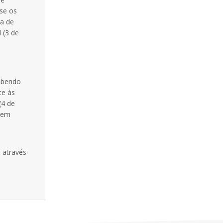
-se os
ra de
 (3 de
sabendo
te às
(4 de
 sem
 através