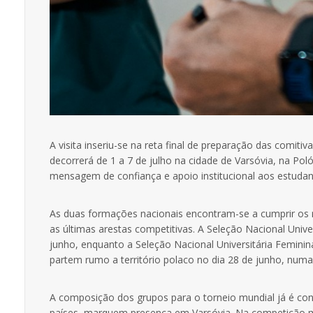
A visita inseriu-se na reta final de preparação das comiti
decorrerá de 1 a 7 de julho na cidade de Varsóvia, na Po
mensagem de confiança e apoio institucional aos estudante
As duas formações nacionais encontram-se a cumprir os re
as últimas arestas competitivas. A Seleção Nacional Unive
junho, enquanto a Seleção Nacional Universitária Feminin
partem rumo a território polaco no dia 28 de junho, num
A composição dos grupos para o torneio mundial já é con
países, marquem presença em Varsóvia. Na competição ma