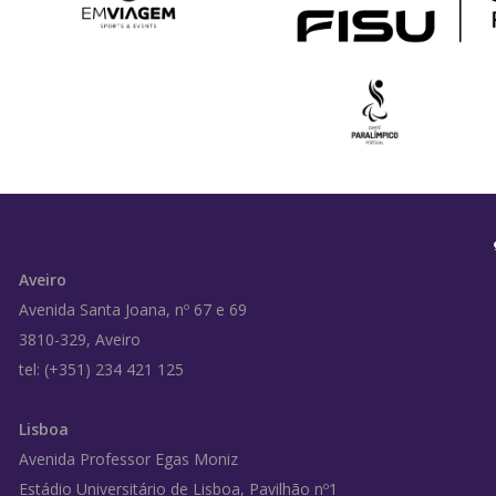
Aveiro
Avenida Santa Joana, nº 67 e 69
3810-329, Aveiro
tel: (+351) 234 421 125
Lisboa
Avenida Professor Egas Moniz
Estádio Universitário de Lisboa, Pavilhão nº1