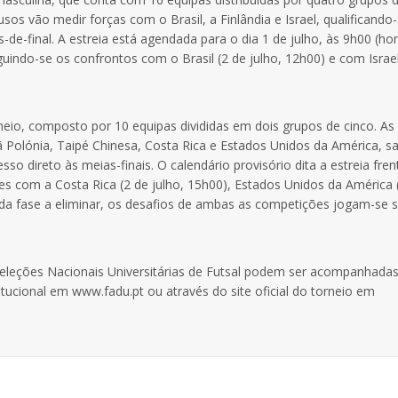
sos vão medir forças com o Brasil, a Finlândia e Israel, qualificando
-de-final. A estreia está agendada para o dia 1 de julho, às 9h00 (ho
guindo-se os confrontos com o Brasil (2 de julho, 12h00) e com Israel
neio, composto por 10 equipas divididas em dois grupos de cinco. As
riã Polónia, Taipé Chinesa, Costa Rica e Estados Unidos da América, 
o direto às meias-finais. O calendário provisório dita a estreia fren
es com a Costa Rica (2 de julho, 15h00), Estados Unidos da América 
ir da fase a eliminar, os desafios de ambas as competições jogam-se
Seleções Nacionais Universitárias de Futsal podem ser acompanhadas
titucional em www.fadu.pt ou através do site oficial do torneio em