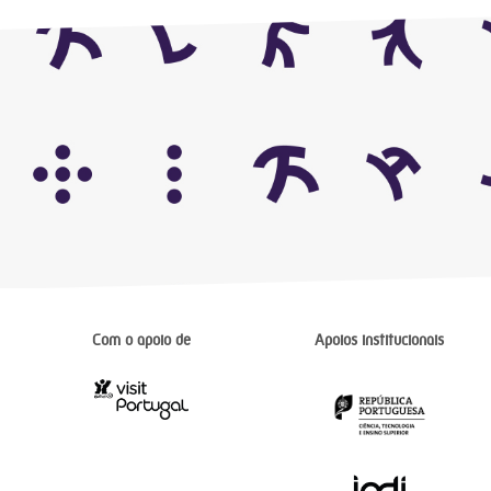
Com o apoio de
Apoios institucionais