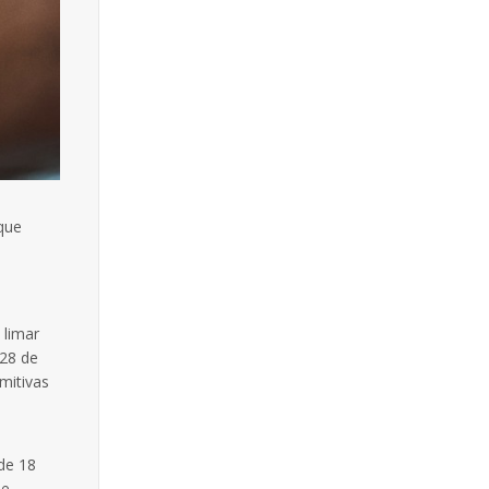
 que
 limar
 28 de
mitivas
de 18
de