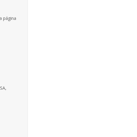
a página
USA,