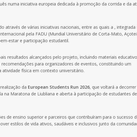
guês numa iniciativa europeia dedicada à promoção da corrida e da at
através de várias iniciativas nacionais, entre as quais a , integrada
ternacional pela FADU (Mundial Universitário de Corta-Mato, Açote
bem-estar e participação estudantil.
ais resultados alcançados pelo projeto, incluindo materiais educativ
mo recomendações para organizadores de eventos, constituindo um
atividade física em contexto universitário.
 realização da
European Students Run 2026
, que voltará a decorre
ada na Maratona de Liubliana e aberta à participação de estudantes d
ões de ensino superior e parceiros que contribuíram para o sucesso 
ver estilos de vida ativos, saudáveis e inclusivos junto da comunida