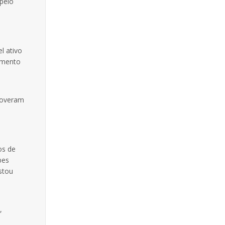
 pelo
l ativo
vimento
moveram
os de
bes
stou
,
,