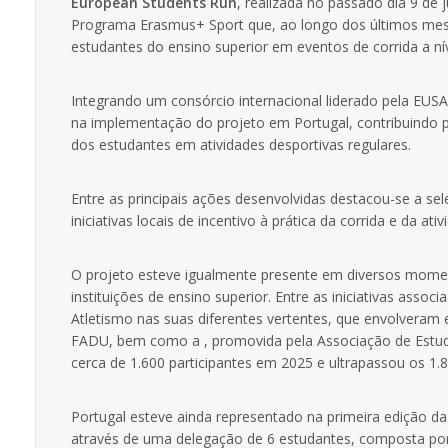
European Students Run
, realizada no passado dia 9 de 
Programa Erasmus+ Sport que, ao longo dos últimos meses,
estudantes do ensino superior em eventos de corrida a ní
Integrando um consórcio internacional liderado pela EU
na implementação do projeto em Portugal, contribuindo p
dos estudantes em atividades desportivas regulares.
Entre as principais ações desenvolvidas destacou-se a
iniciativas locais de incentivo à prática da corrida e da a
O projeto esteve igualmente presente em diversos momen
instituições de ensino superior. Entre as iniciativas ass
Atletismo nas suas diferentes vertentes, que envolveram
FADU, bem como a , promovida pela Associação de Estuda
cerca de 1.600 participantes em 2025 e ultrapassou os 1.8
Portugal esteve ainda representado na primeira edição d
através de uma delegação de 6 estudantes, composta por