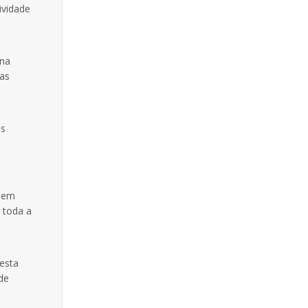
ividade
 na
ias
os
r em
e toda a
desta
de