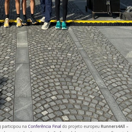
 participou na
Conferência Final
do projeto europeu
Runners4All –