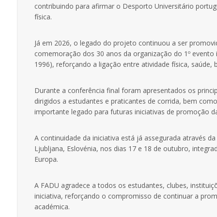
contribuindo para afirmar o Desporto Universitário portu
física.
Já em 2026, o legado do projeto continuou a ser promovido 
comemoração dos 30 anos da organização do 1º evento in
1996), reforçando a ligação entre atividade física, saúde, 
Durante a conferência final foram apresentados os princip
dirigidos a estudantes e praticantes de corrida, bem co
importante legado para futuras iniciativas de promoção da 
A continuidade da iniciativa está já assegurada através da
Ljubljana, Eslovénia, nos dias 17 e 18 de outubro, integr
Europa.
A FADU agradece a todos os estudantes, clubes, instituiç
iniciativa, reforçando o compromisso de continuar a promo
académica.