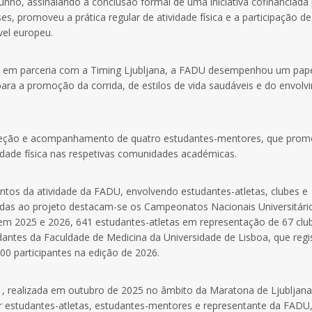
junho, assinalando a conclusão formal de uma iniciativa cofinanciada
 promoveu a prática regular de atividade física e a participação de
vel europeu.
SA em parceria com a Timing Ljubljana, a FADU desempenhou um pape
ara a promoção da corrida, de estilos de vida saudáveis e do envol
 seleção e acompanhamento de quatro estudantes-mentores, que pro
tividade física nas respetivas comunidades académicas.
tos da atividade da FADU, envolvendo estudantes-atletas, clubes e
ociadas ao projeto destacam-se os Campeonatos Nacionais Universitári
 em 2025 e 2026, 641 estudantes-atletas em representação de 67 clu
ntes da Faculdade de Medicina da Universidade de Lisboa, que regi
00 participantes na edição de 2026.
a , realizada em outubro de 2025 no âmbito da Maratona de Ljubljana
 estudantes-atletas, estudantes-mentores e representante da FADU