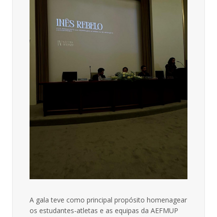
A gala teve como principal propósito homenagear
os estudantes-atletas e as equipas da AEFMUP