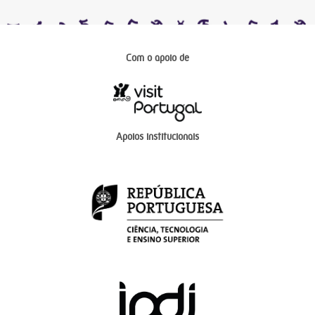
Com o apoio de
Apoios institucionais