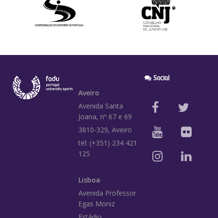
Social
Aveiro
Avenida Santa
Joana, nº 67 e 69
3810-329, Aveiro
tel: (+351) 234 421
125
Lisboa
Avenida Professor
Egas Moniz
Estádio