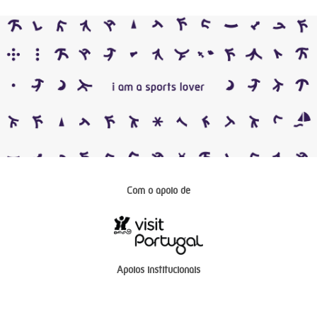
Com o apoio de
Apoios institucionais