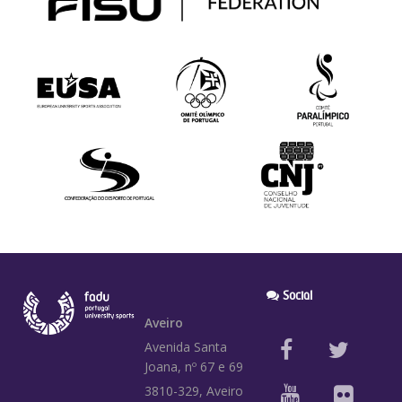
Social
Aveiro
Avenida Santa
Joana, nº 67 e 69
3810-329, Aveiro