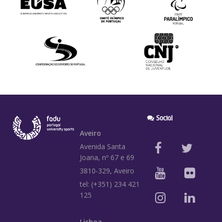
Social
Aveiro
Avenida Santa
Joana, nº 67 e 69
3810-329, Aveiro
tel: (+351) 234 421
125
Lisboa