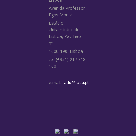
Avenida Professor
Egas Moniz
Estádio
Universitário de
Lisboa, Pavilhão
nº1
1600-190, Lisboa
tel: (+351) 217 818
160
e.mail:
fadu@fadu.pt