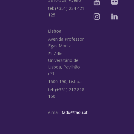
3810-329, Aveiro
tel: (+351) 234 421
125
Lisboa
Avenida Professor
Egas Moniz
Estádio
Universitário de
Lisboa, Pavilhão
nº1
1600-190, Lisboa
tel: (+351) 217 818
160
e.mail:
fadu@fadu.pt