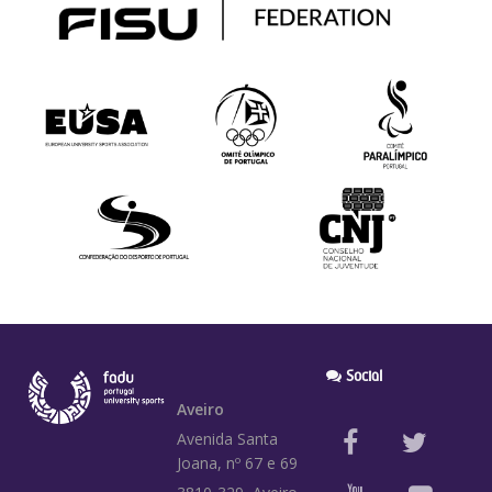
Social
Aveiro
Avenida Santa
Joana, nº 67 e 69