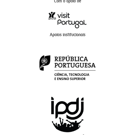
Com o apoio de
Apoios institucionais