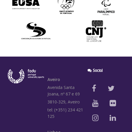
Social
Aveiro
Avenida Santa
Joana, nº 67 e 69
3810-329, Aveiro
tel: (+351) 234 421
125