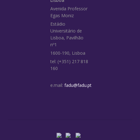
Lisboa
Avenida Professor
Egas Moniz
Estádio
Universitário de
Lisboa, Pavilhão
nº1
1600-190, Lisboa
tel: (+351) 217 818
160
e.mail:
fadu@fadu.pt