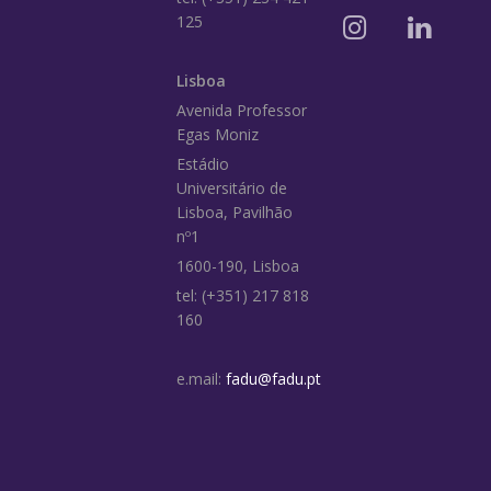
125
Lisboa
Avenida Professor
Egas Moniz
Estádio
Universitário de
Lisboa, Pavilhão
nº1
1600-190, Lisboa
tel: (+351) 217 818
160
e.mail:
fadu@fadu.pt