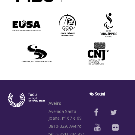
Social
Aveiro
Avenida Santa
Joana, nº 67 e 69
3810-329, Aveiro
tel: (+351) 234 421