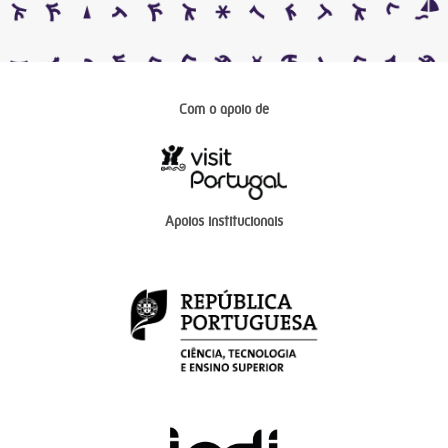
Com o apoio de
Apoios institucionais