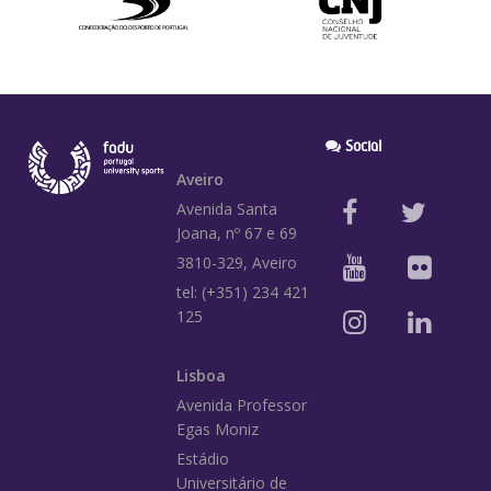
Social
Aveiro
Avenida Santa
Joana, nº 67 e 69
3810-329, Aveiro
tel: (+351) 234 421
125
Lisboa
Avenida Professor
Egas Moniz
Estádio
Universitário de