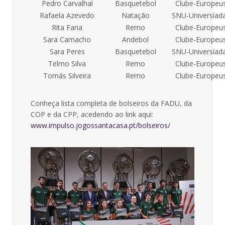
Pedro Carvalhal
Basquetebol
Clube-Europeu
Rafaela Azevedo
Natação
SNU-Universíad
Rita Faria
Remo
Clube-Europeu
Sara Camacho
Andebol
Clube-Europeu
Sara Peres
Basquetebol
SNU-Universíad
Telmo Silva
Remo
Clube-Europeu
Tomás Silveira
Remo
Clube-Europeu
Conheça lista completa de bolseiros da FADU, da
COP e da CPP, acedendo ao link aqui:
www.impulso.jogossantacasa.pt/bolseiros/