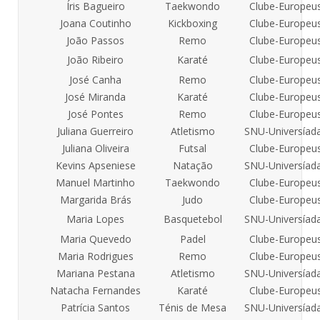
Íris Bagueiro
Taekwondo
Clube-Europeu
Joana Coutinho
Kickboxing
Clube-Europeu
João Passos
Remo
Clube-Europeu
João Ribeiro
Karaté
Clube-Europeu
José Canha
Remo
Clube-Europeu
José Miranda
Karaté
Clube-Europeu
José Pontes
Remo
Clube-Europeu
Juliana Guerreiro
Atletismo
SNU-Universíad
Juliana Oliveira
Futsal
Clube-Europeu
Kevins Apseniese
Natação
SNU-Universíad
Manuel Martinho
Taekwondo
Clube-Europeu
Margarida Brás
Judo
Clube-Europeu
Maria Lopes
Basquetebol
SNU-Universíad
Maria Quevedo
Padel
Clube-Europeu
Maria Rodrigues
Remo
Clube-Europeu
Mariana Pestana
Atletismo
SNU-Universíad
Natacha Fernandes
Karaté
Clube-Europeu
Patrícia Santos
Ténis de Mesa
SNU-Universíad