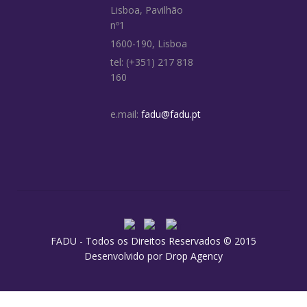
Lisboa, Pavilhão
nº1
1600-190, Lisboa
tel: (+351) 217 818
160
e.mail:
fadu@fadu.pt
FADU - Todos os Direitos Reservados © 2015
Desenvolvido por
Drop Agency