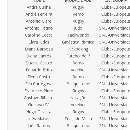
NOME
MODALIDADE
CATEGORIA
André Cunha
Rugby
Clube-Europeu
André Ferreira
Remo
Clube-Europeu
António Claro
Rugby
Clube-Europeu
António Tetino
Judo
SNU-Universíad
Carolina Costa
Taekwondo
SNU-Universíad
Clara Judas
Ginástica Rítmica
SNU-Universíad
Diana Barbosa
Kickboxing
Clube-Europeu
Diana Santos
Futebol de 7
Clube-Europeu
Duarte Castro
Remo
Clube-Europeu
Eduardo Brito
Voleibol
SNU-Universíad
Elena Costa
Remo
Clube-Europeu
Eva Carregosa
Basquetebol
SNU-Universíad
Francisco Pinto
Rugby
Clube-Europeu
Gustavo Ribeiro
Natação
SNU-Universíad
Gustavo Sá
Voleibol
SNU-Universíad
Hugo Oliveira
Rugby
Clube-Europeu
Inês Matos
Ténis de Mesa
SNU-Universíad
Inês Ramos
Basquetebol
SNU-Universíad