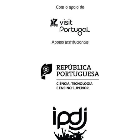
Com o apoio de
Apoios institucionais