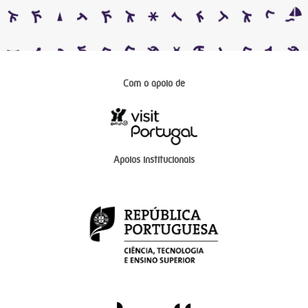
Com o apoio de
Apoios institucionais