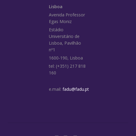
Lisboa
Avenida Professor
Egas Moniz
Estádio
Universitário de
Lisboa, Pavilhão
nº1
1600-190, Lisboa
tel: (+351) 217 818
160
e.mail:
fadu@fadu.pt