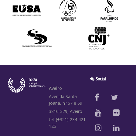
Social
Aveiro
Avenida Santa
Joana, nº 67 e 69
3810-329, Aveiro
tel: (+351) 234 421
125