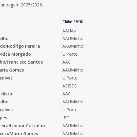
 Canoagem 2025/2026:
Clube FADU
AAUAv
valho
AAUMinho
rdo/Rodrigo Pereira
AAUMinho
a/Rita Morgado
U.Porto
ho/Francisco Santos
AAC
aria Gomes
AAUMinho
çalves
U.Porto
AEISEG
elista
AAC
alho
AAUMinho
çalves
U.Porto
opes
IPC
veira/Leonor Carvalho
AAUMinho
leiro/Maria Gomes
AAUMinho