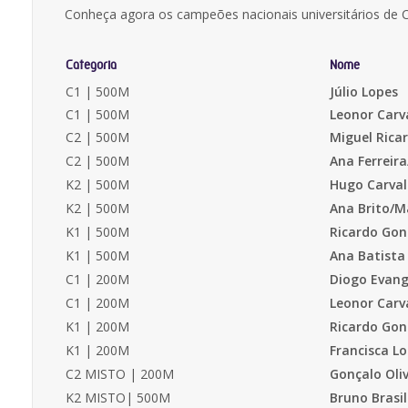
Conheça agora os campeões nacionais universitários de
Categoria
Nome
C1 | 500M
Júlio Lopes
C1 | 500M
Leonor Car
C2 | 500M
Miguel Rica
C2 | 500M
Ana Ferreir
K2 | 500M
Hugo Carval
K2 | 500M
Ana Brito/M
K1 | 500M
Ricardo Gon
K1 | 500M
Ana Batista
C1 | 200M
Diogo Evang
C1 | 200M
Leonor Carv
K1 | 200M
Ricardo Gon
K1 | 200M
Francisca L
C2 MISTO | 200M
Gonçalo Oli
K2 MISTO| 500M
Bruno Brasi