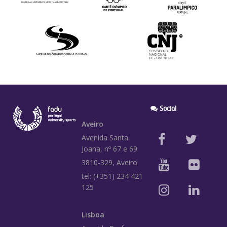
Social
Aveiro
Avenida Santa
Joana, nº 67 e 69
3810-329, Aveiro
tel: (+351) 234 421
125
Lisboa