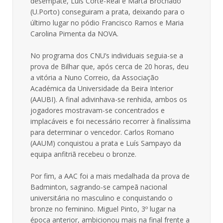
desempate, Luís Corte-Real e Marta Brochado
(U.Porto) conseguiram a prata, deixando para o
último lugar no pódio Francisco Ramos e Maria
Carolina Pimenta da NOVA.
No programa dos CNU’s individuais seguia-se a
prova de Bilhar que, após cerca de 20 horas, deu
a vitória a Nuno Correio, da Associação
Académica da Universidade da Beira Interior
(AAUBI). A final adivinhava-se renhida, ambos os
jogadores mostravam-se concentrados e
implacáveis e foi necessário recorrer à finalíssima
para determinar o vencedor. Carlos Romano
(AAUM) conquistou a prata e Luís Sampayo da
equipa anfitriã recebeu o bronze.
Por fim, a AAC foi a mais medalhada da prova de
Badminton, sagrando-se campeã nacional
universitária no masculino e conquistando o
bronze no feminino. Miguel Pinto, 3º lugar na
época anterior, ambicionou mais na final frente a