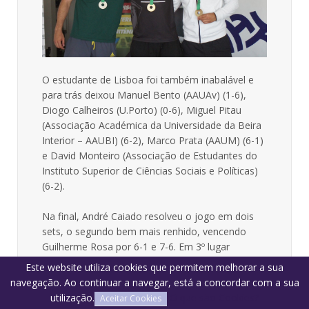
O estudante de Lisboa foi também inabalável e
para trás deixou Manuel Bento (AAUAv) (1-6),
Diogo Calheiros (U.Porto) (0-6), Miguel Pitau
(Associação Académica da Universidade da Beira
Interior – AAUBI) (6-2), Marco Prata (AAUM) (6-1)
e David Monteiro (Associação de Estudantes do
Instituto Superior de Ciências Sociais e Políticas)
(6-2).
Na final, André Caiado resolveu o jogo em dois
sets, o segundo bem mais renhido, vencendo
Guilherme Rosa por 6-1 e 7-6. Em 3º lugar
terminou João Martins da AAUBI que no
Este website utiliza cookies que permitem melhorar a sua
derradeiro encontro venceu José Casquilho da
navegação. Ao continuar a navegar, está a concordar com a sua
NOVA por 6-2.
utilização.
O que são Cookies?
Aceitar Cookies