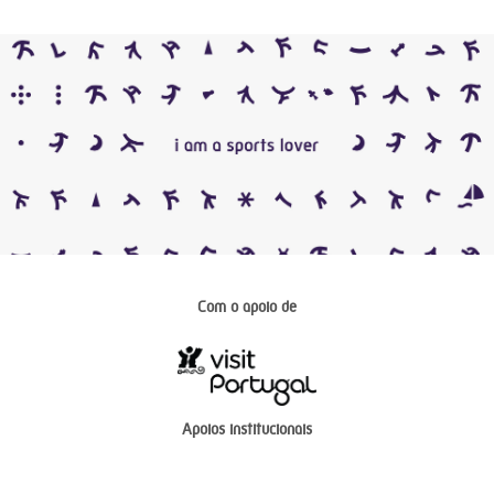
Com o apoio de
Apoios institucionais