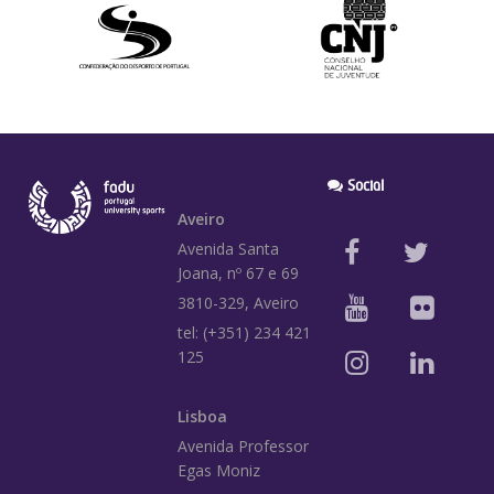
Social
Aveiro
Avenida Santa
Joana, nº 67 e 69
3810-329, Aveiro
tel: (+351) 234 421
125
Lisboa
Avenida Professor
Egas Moniz