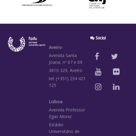
Social
Aveiro
Avenida Santa
Joana, nº 67 e 69
3810-329, Aveiro
tel: (+351) 234 421
125
Lisboa
Avenida Professor
Egas Moniz
Estádio
Universitário de