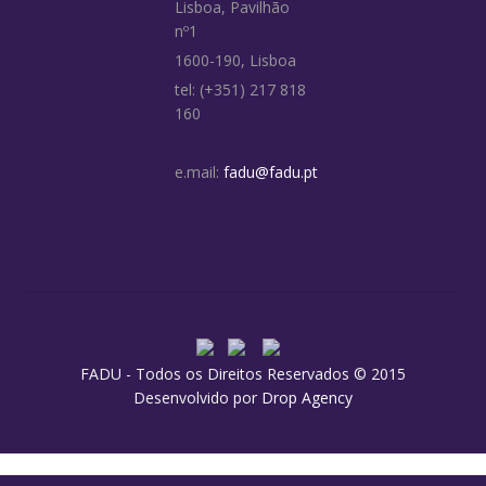
Lisboa, Pavilhão
nº1
1600-190, Lisboa
tel: (+351) 217 818
160
e.mail:
fadu@fadu.pt
FADU - Todos os Direitos Reservados © 2015
Desenvolvido por
Drop Agency