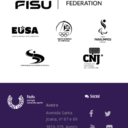
Social
Aveiro
Avenida Santa
Joana, nº 67 e 69
3810-329, Aveiro