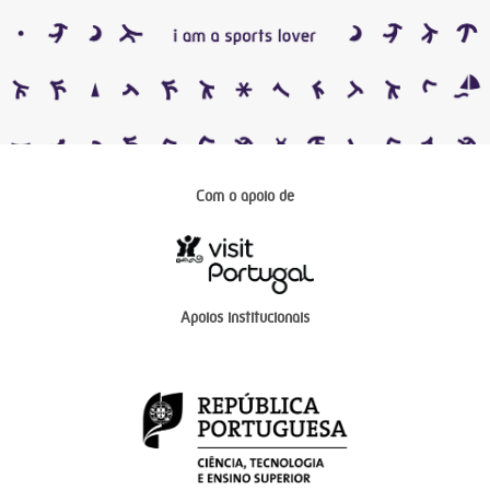
Com o apoio de
Apoios institucionais