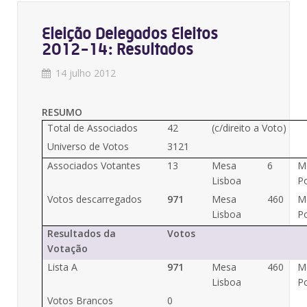
Eleição Delegados Eleitos
2012-14: Resultados
14 julho 2012
RESUMO
Total de Associados
42
(c/direito a Voto)
Universo de Votos
3121
Associados Votantes
13
Mesa
6
M
Lisboa
P
Votos descarregados
971
Mesa
460
M
Lisboa
P
Resultados da
Votos
Votação
Lista A
971
Mesa
460
M
Lisboa
P
Votos Brancos
0