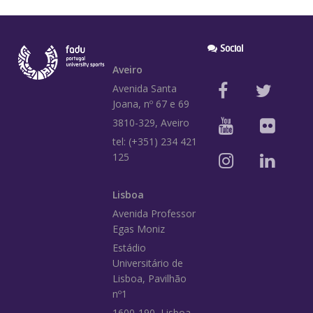
Social
Aveiro
Avenida Santa
Joana, nº 67 e 69
3810-329, Aveiro
tel: (+351) 234 421
125
Lisboa
Avenida Professor
Egas Moniz
Estádio
Universitário de
Lisboa, Pavilhão
nº1
1600-190, Lisboa