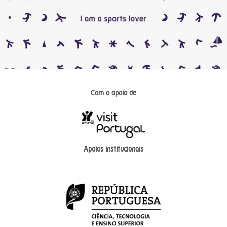
Com o apoio de
Apoios institucionais