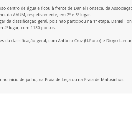
idoso dentro de água e ficou à frente de Daniel Fonseca, da Associaçã
nho, da AAUM, respetivamente, em 2º e 3º lugar.
gar da classificação geral, pois não participou na 1ª etapa. Daniel Fo
m 4º lugar, com 1180 pontos.
res da classificação geral, com António Cruz (U.Porto) e Diogo Lamar
r no início de junho, na Praia de Leça ou na Praia de Matosinhos.