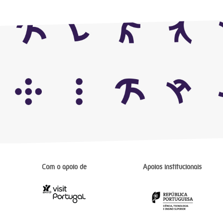
Com o apoio de
Apoios institucionais