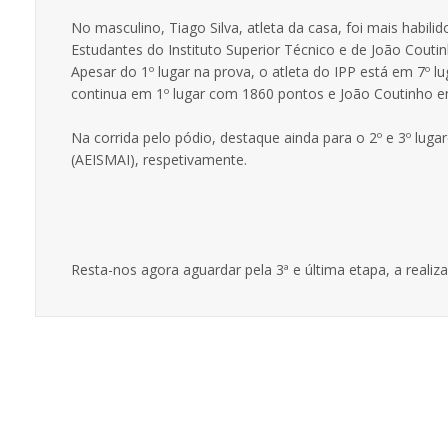
No masculino, Tiago Silva, atleta da casa, foi mais habil
Estudantes do Instituto Superior Técnico e de João Couti
Apesar do 1º lugar na prova, o atleta do IPP está em 7º lu
continua em 1º lugar com 1860 pontos e João Coutinho e
Na corrida pelo pódio, destaque ainda para o 2º e 3º luga
(AEISMAI), respetivamente.
Resta-nos agora aguardar pela 3ª e última etapa, a realiza