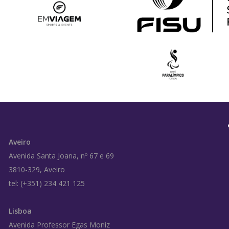
Aveiro
Avenida Santa Joana, nº 67 e 69
3810-329, Aveiro
tel: (+351) 234 421 125
Lisboa
Avenida Professor Egas Moniz