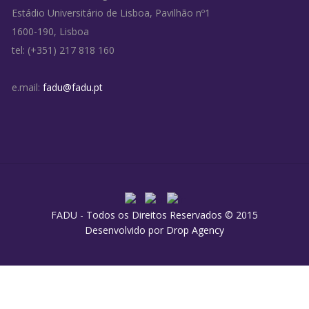
Estádio Universitário de Lisboa, Pavilhão nº1
1600-190, Lisboa
tel: (+351) 217 818 160
e.mail:
fadu@fadu.pt
FADU - Todos os Direitos Reservados © 2015
Desenvolvido por
Drop Agency