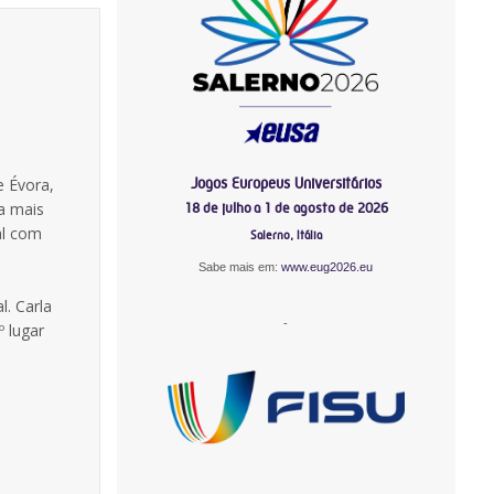
Jogos Europeus Universitários
e Évora,
a mais
18 de julho a 1 de agosto de 2026
al com
Salerno, Itália
Sabe mais em:
www.eug2026.eu
l. Carla
-
 lugar
-