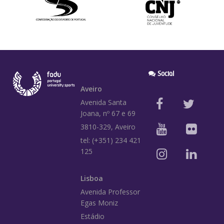
Social
Aveiro
Avenida Santa
Joana, nº 67 e 69
3810-329, Aveiro
tel: (+351) 234 421
125
Lisboa
Avenida Professor
Egas Moniz
Estádio