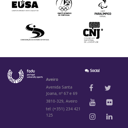
Social
Aveiro
Avenida Santa
Joana, nº 67 e 69
3810-329, Aveiro
tel: (+351) 234 421
125