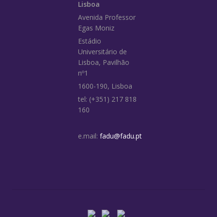
Lisboa
Avenida Professor
Egas Moniz
Estádio
Universitário de
Lisboa, Pavilhão
nº1
1600-190, Lisboa
tel: (+351) 217 818
160
e.mail:
fadu@fadu.pt