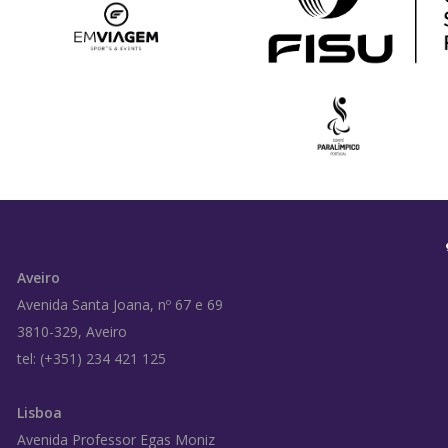
Aveiro
Avenida Santa Joana, nº 67 e 69
3810-329, Aveiro
tel: (+351) 234 421 125
Lisboa
Avenida Professor Egas Moniz