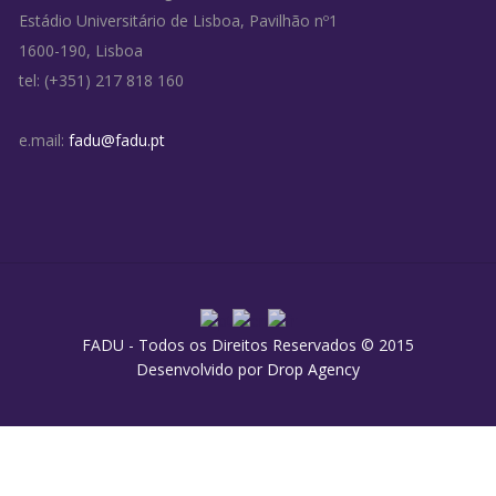
Estádio Universitário de Lisboa, Pavilhão nº1
1600-190, Lisboa
tel: (+351) 217 818 160
e.mail:
fadu@fadu.pt
FADU - Todos os Direitos Reservados © 2015
Desenvolvido por
Drop Agency