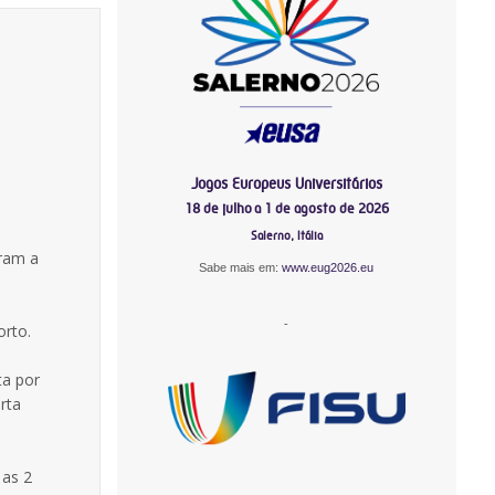
Jogos Europeus Universitários
18 de julho a 1 de agosto de 2026
Salerno, Itália
aram a
Sabe mais em:
www.eug2026.eu
-
rto.
ta por
rta
 as 2
-