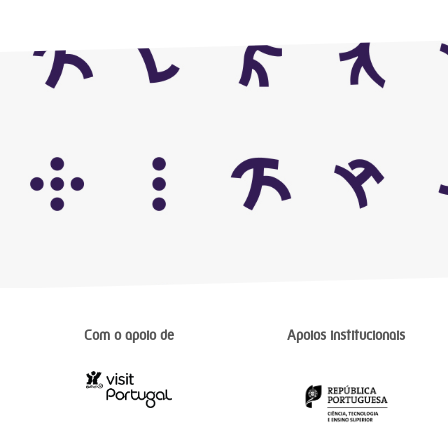
Com o apoio de
Apoios institucionais