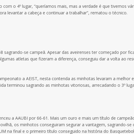
o com o 4º lugar, “queríamos mais, mas a verdade é que tivemos vár
a levantar a cabeça e continuar a trabalhar”, rematou o técnico.
-58 sagrando-se campeã. Apesar das aveirenses ter começado por fic
umas atletas que fizeram a diferença, conseguiu dar a volta ao res
 campeonato a AEIST, nesta contenda as minhotas levaram a melhor e
tida terminou sagrando as minhotas vitoriosas, arrecadando o 3º lug
enceu a AAUBI por 66-61. Mais um ouro e mais um título de campeã
 Covilhã, os minhotos conseguiram segurar a vantagem, sagrando-se 
M na final e o primeiro título conseguido na história do Basquetebo