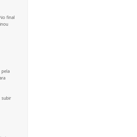
No final
inou
 pela
ara
 subir