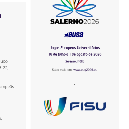
m
Jogos Europeus Universitários
18 de julho a 1 de agosto de 2026
uito
Salerno, Itália
3-22,
Sabe mais em:
www.eug2026.eu
-
 campeãs
o,
-