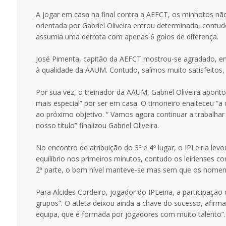
A jogar em casa na final contra a AEFCT, os minhotos nã
orientada por Gabriel Oliveira entrou determinada, contud
assumia uma derrota com apenas 6 golos de diferença.
José Pimenta, capitão da AEFCT mostrou-se agradado, embo
à qualidade da AAUM. Contudo, saímos muito satisfeitos, 
Por sua vez, o treinador da AAUM, Gabriel Oliveira apont
mais especial” por ser em casa. O timoneiro enalteceu “a 
ao próximo objetivo. “ Vamos agora continuar a trabalha
nosso título” finalizou Gabriel Oliveira.
No encontro de atribuição do 3º e 4º lugar, o IPLeiria l
equilíbrio nos primeiros minutos, contudo os leirienses 
2ª parte, o bom nível manteve-se mas sem que os homens 
Para Alcides Cordeiro, jogador do IPLeiria, a participaçã
grupos”. O atleta deixou ainda a chave do sucesso, afir
equipa, que é formada por jogadores com muito talento”.