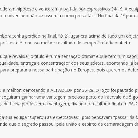
o deram hipótese e venceram a partida por expressivos 34-19. A equi
o o adversário não se assumiu como presa fácil. No final da 1ª part
ra tenha perdido na final. “O 2º lugar era acima de tudo um objeti
pois este é o nosso melhor resultado de sempre” referiu o atleta.
ou que revalidar o título é “uma sensação ótima” e que tem “um sabo
qualidade, entrega e concentração” dos seus atletas, apontando já b
r para preparar a nossa participação no Europeu, pois queremos defe
evou a melhor, derrotando a AEFADEUP por 36-28. O jogo foi pautado p
conseguiram ganhar uma vantagem preciosa perto do intervalo de 5 go
de Leiria perdessem a vantagem, fixando o resultado final em 36-2
o da sua equipa “superou as expectativas”, pois pensavam “passar da 
mando que o segredo passou “pela união e espírito de camaradagem d