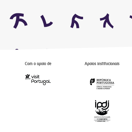
Com o apoio de
Apoios institucionais