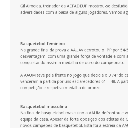
Gil Almeida, treinador da AEFADEUP mostrou-se desiludid
adversidades com a baixa de alguns jogadores. Vamos agor
Basquetebol feminino
Na grande final da prova a AAUAv derrotou o IPP por 54
desvantagem, com uma grande força de vontade e com alg
conquistando assim a medalha de ouro do campeonato.
A AAUM teve pela frente no jogo que decidia o 3º/4º do
venceram a partida por uns esclarecedores 61 – 48. A par
competição e respetiva medalha de bronze.
Basquetebol masculino
Na final de basquetebol masculino a AAUM defrontou e v
equipa da casa. Apesar da forte oposição dos atletas da
novos campeões de basquetebol. Esta foi a estreia da AAU