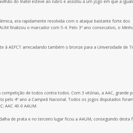
ilhão do Inatel esteve ao rubro e assistiu a um jogo em que a igua
émica, era rapidamente resolvida com o ataque bastante forte dos
AUM finalizou o marcador com 5-4. Pelo 3º ano consecutivo, o Minh
ente à AEFCT arrecadando também o bronze para a Universidade de T
competição de todos contra todos. Com 3 vitórias, a AAC, grande p
 foi pelo 4º ano a Campeã Nacional. Todos os jogos disputados foram
AAC; AAC 40-0 AAUM.
alha de prata e no terceiro lugar ficou a AAUM, conseguindo desta 