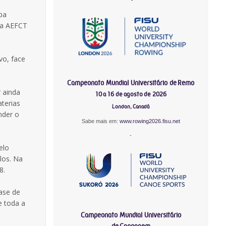
pa
e a AEFCT
vo, face
Campeonato Mundial Universitário de Remo
r ainda
10 a 16 de agosto de 2026
aterias
London, Canadá
nder o
Sabe mais em:
www.rowing2026.fisu.net
-
elo
los. Na
8.
fase de
e toda a
Campeonato Mundial Universitário
de Canoagem