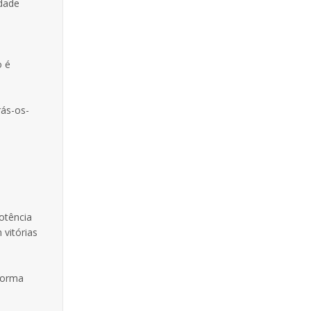
ldade
o é
rás-os-
otência
 vitórias
forma