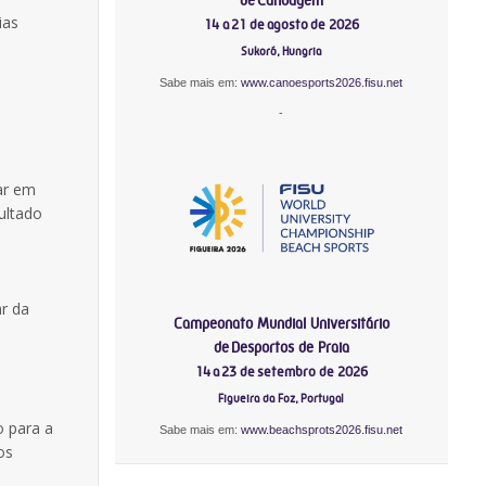
ias
14 a 21 de agosto de 2026
Sukoró, Hungria
Sabe mais em:
www.canoesports2026.fisu.net
-
ar em
ultado
ar da
Campeonato Mundial Universitário
de Desportos de Praia
14 a 23 de setembro de 2026
Figueira da Foz, Portugal
o para a
Sabe mais em:
www.beachsprots2026.fisu.net
os
l