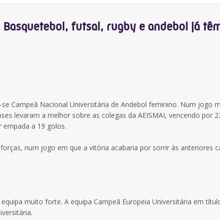
Basquetebol, futsal, rugby e andebol já tê
-se Campeã Nacional Universitária de Andebol feminino. Num jogo m
enses levaram a melhor sobre as colegas da AEISMAI, vencendo por 2
ar empada a 19 golos.
 forças, num jogo em que a vitória acabaria por sorrir às anteriores
uipa muito forte. A equipa Campeã Europeia Universitária em títul
ersitária.