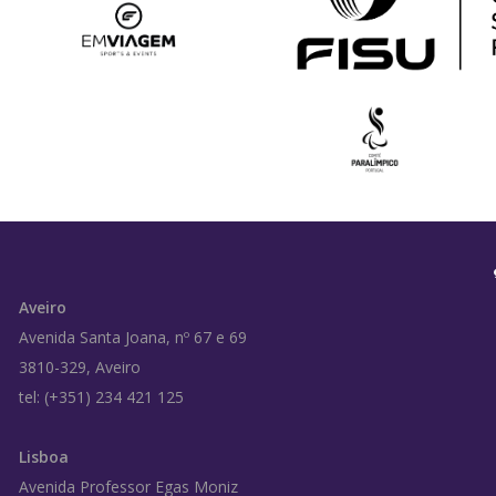
Aveiro
Avenida Santa Joana, nº 67 e 69
3810-329, Aveiro
tel: (+351) 234 421 125
Lisboa
Avenida Professor Egas Moniz