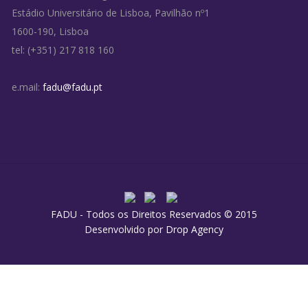
Estádio Universitário de Lisboa, Pavilhão nº1
1600-190, Lisboa
tel: (+351) 217 818 160
e.mail:
fadu@fadu.pt
FADU - Todos os Direitos Reservados © 2015
Desenvolvido por
Drop Agency