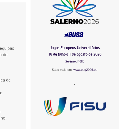
Jogos Europeus Universitários
 equipas
a de
18 de julho a 1 de agosto de 2026
Salerno, Itália
Sabe mais em:
www.eug2026.eu
ica de
-
de
a
nho.
-