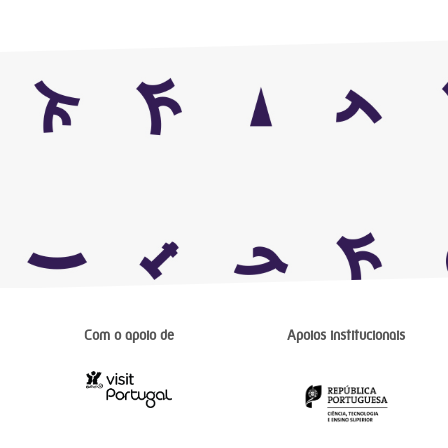
Com o apoio de
Apoios institucionais