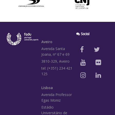
Social
Aveiro
Avenida Santa
Joana, nº 67 e 69
3810-329, Aveiro
tel: (+351) 234 421
125
Lisboa
Avenida Professor
Egas Moniz
Estádio
Universitário de