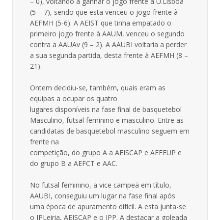
– 0), voltando a ganhar o jogo frente à U.Lisboa
(5 – 7), sendo que esta venceu o jogo frente à
AEFMH (5-6). A AEIST que tinha empatado o
primeiro jogo frente à AAUM, venceu o segundo
contra a AAUAv (9 – 2). A AAUBI voltaria a perder
a sua segunda partida, desta frente à AEFMH (8 –
21).
Ontem decidiu-se, também, quais eram as
equipas a ocupar os quatro
lugares disponíveis na fase final de basquetebol
Masculino, futsal feminino e masculino. Entre as
candidatas de basquetebol masculino seguem em
frente na
competição, do grupo A a AEISCAP e AEFEUP e
do grupo B a AEFCT e AAC.
No futsal feminino, a vice campeã em título,
AAUBI, conseguiu um lugar na fase final após
uma época de apuramento difícil. A esta junta-se
o IPLeiria, AEISCAP e o IPP. A destacar a goleada