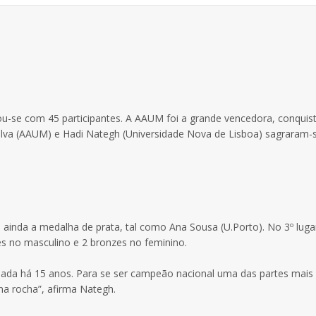
izou-se com 45 participantes. A AAUM foi a grande vencedora, conqui
a Silva (AAUM) e Hadi Nategh (Universidade Nova de Lisboa) sagraram-
inda a medalha de prata, tal como Ana Sousa (U.Porto). No 3º luga
es no masculino e 2 bronzes no feminino.
alada há 15 anos. Para se ser campeão nacional uma das partes mais
 na rocha”, afirma Nategh.