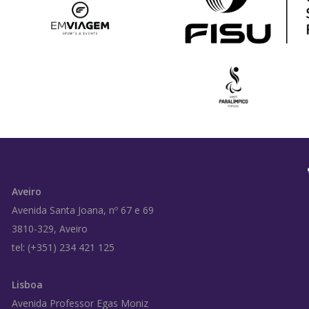
Aveiro
Avenida Santa Joana, nº 67 e 69
3810-329, Aveiro
tel: (+351) 234 421 125
Lisboa
Avenida Professor Egas Moniz