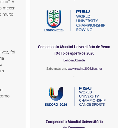
reino”. A
ão mexer
o muito
Campeonato Mundial Universitário de Remo
vez, foi
10 a 16 de agosto de 2026
riã
London, Canadá
 à
Sabe mais em:
www.rowing2026.fisu.net
com
-
ão
l como
Campeonato Mundial Universitário
de Canoagem