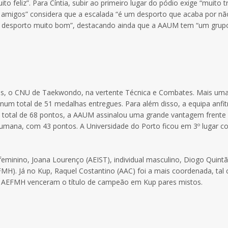
ito feliz”. Para Cíntia, subir ao primeiro lugar do pódio exige “muito t
e amigos” considera que a escalada “é um desporto que acaba por n
 desporto muito bom”, destacando ainda que a AAUM tem “um grup
es, o CNU de Taekwondo, na vertente Técnica e Combates. Mais uma 
m total de 51 medalhas entregues. Para além disso, a equipa anfit
m total de 68 pontos, a AAUM assinalou uma grande vantagem frente
umana, com 43 pontos. A Universidade do Porto ficou em 3º lugar 
feminino, Joana Lourenço (AEIST), individual masculino, Diogo Quint
FMH). Já no Kup, Raquel Costantino (AAC) foi a mais coordenada, ta
 da AEFMH venceram o título de campeão em Kup pares mistos.