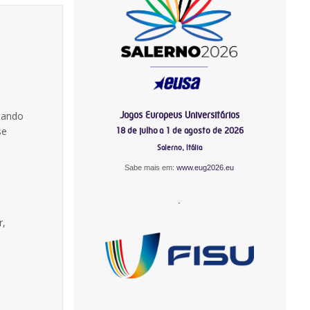
Jogos Europeus Universitários
stando
se
18 de julho a 1 de agosto de 2026
Salerno, Itália
Sabe mais em:
www.eug2026.eu
-
r,
-