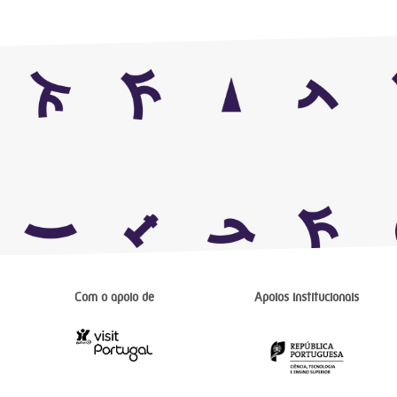
Com o apoio de
Apoios institucionais