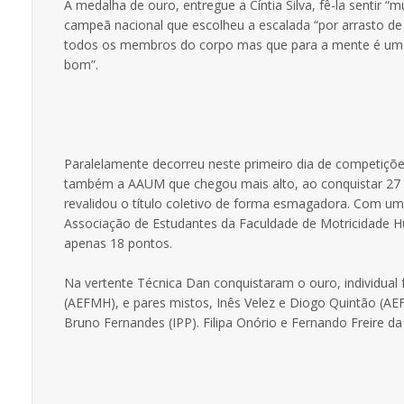
A medalha de ouro, entregue a Cíntia Silva, fê-la sentir “mu
campeã nacional que escolheu a escalada “por arrasto d
todos os membros do corpo mas que para a mente é um
bom”.
Paralelamente decorreu neste primeiro dia de competiçõ
também a AAUM que chegou mais alto, ao conquistar 27 nu
revalidou o título coletivo de forma esmagadora. Com u
Associação de Estudantes da Faculdade de Motricidade H
apenas 18 pontos.
Na vertente Técnica Dan conquistaram o ouro, individual 
(AEFMH), e pares mistos, Inês Velez e Diogo Quintão (AE
Bruno Fernandes (IPP). Filipa Onório e Fernando Freire