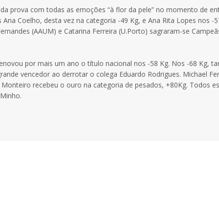
o da prova com todas as emoções “à flor da pele” no momento de ent
os Ana Coelho, desta vez na categoria -49 Kg, e Ana Rita Lopes nos -5
 Fernandes (AAUM) e Catarina Ferreira (U.Porto) sagraram-se Campeã
renovou por mais um ano o título nacional nos -58 Kg. Nos -68 Kg, 
 grande vencedor ao derrotar o colega Eduardo Rodrigues. Michael F
l Monteiro recebeu o ouro na categoria de pesados, +80Kg. Todos e
 Minho.