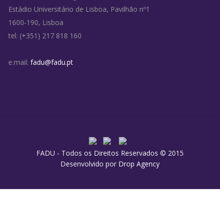
Estádio Universitário de Lisboa, Pavilhão nº1
1600-190, Lisboa
tel: (+351) 217 818 160
e.mail:
fadu@fadu.pt
FADU - Todos os Direitos Reservados © 2015
Desenvolvido por
Drop Agency