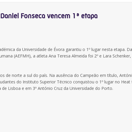
Daniel Fonseca vencem 1ª etapa
émica da Universidade de Évora garantiu o 1º lugar nesta etapa. D
mana (AEFMH), a atleta Ana Teresa Almeida foi 2º e Lara Schenker, 
s de norte a sul do país. Na ausência do Campeão em título, Antón
antes do Instituto Superior Técnico conquistou o 1º lugar no Heat f
a de Lisboa e em 3º António Cruz da Universidade do Porto.