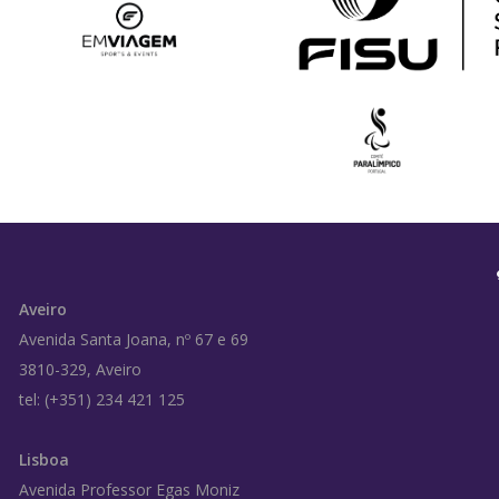
Aveiro
Avenida Santa Joana, nº 67 e 69
3810-329, Aveiro
tel: (+351) 234 421 125
Lisboa
Avenida Professor Egas Moniz