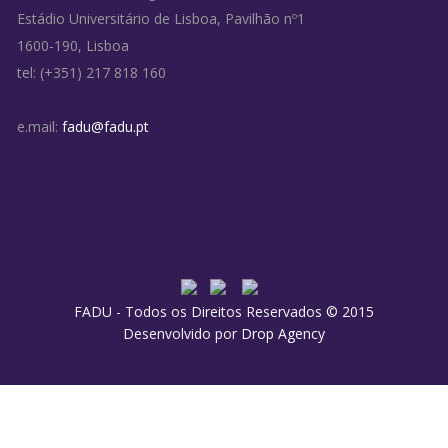
Estádio Universitário de Lisboa, Pavilhão nº1
1600-190, Lisboa
tel: (+351) 217 818 160
e.mail:
fadu@fadu.pt
FADU - Todos os Direitos Reservados © 2015
Desenvolvido por
Drop Agency