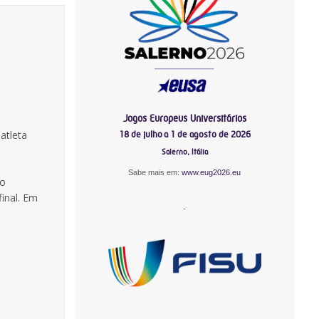
Jogos Europeus Universitários
a
atleta
18 de julho a 1 de agosto de 2026
Salerno, Itália
Sabe mais em:
www.eug2026.eu
io
inal. Em
-
-