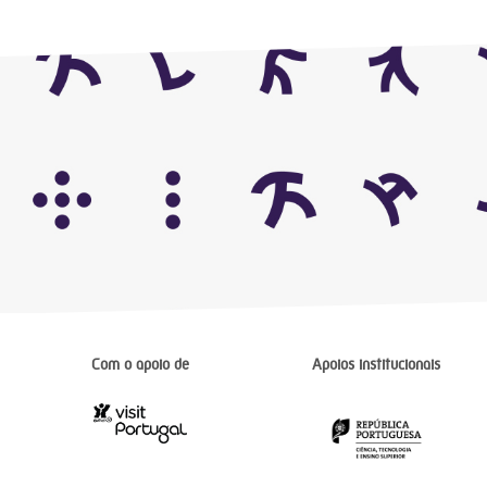
Com o apoio de
Apoios institucionais