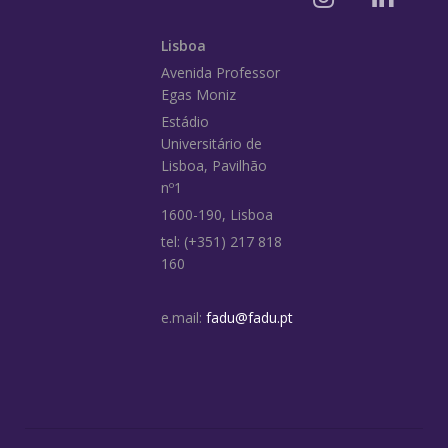
Lisboa
Avenida Professor
Egas Moniz
Estádio
Universitário de
Lisboa, Pavilhão
nº1
1600-190, Lisboa
tel: (+351) 217 818
160
e.mail:
fadu@fadu.pt