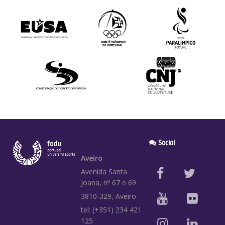
Social
Aveiro
Avenida Santa
Joana, nº 67 e 69
3810-329, Aveiro
tel: (+351) 234 421
125