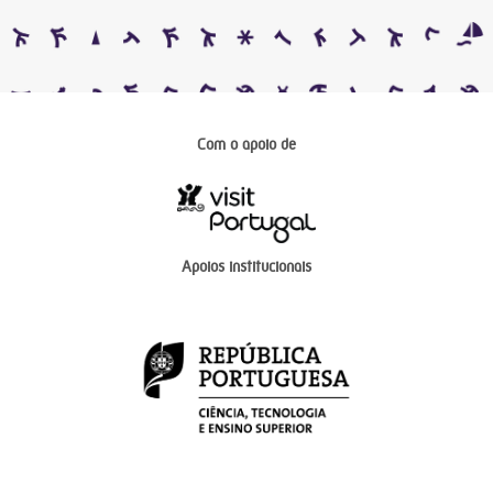
Com o apoio de
Apoios institucionais