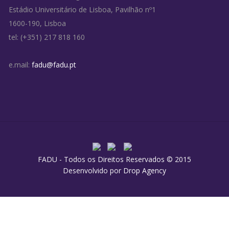
Estádio Universitário de Lisboa, Pavilhão nº1
1600-190, Lisboa
tel: (+351) 217 818 160
e.mail:
fadu@fadu.pt
FADU - Todos os Direitos Reservados © 2015
Desenvolvido por
Drop Agency