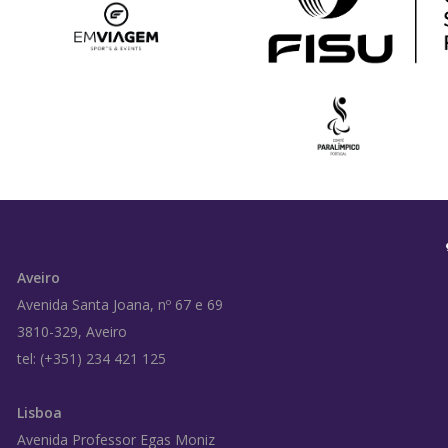
Aveiro
Avenida Santa Joana, nº 67 e 69
3810-329, Aveiro
tel: (+351) 234 421 125
Lisboa
Avenida Professor Egas Moniz