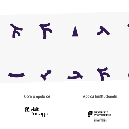
Com o apoio de
Apoios institucionais