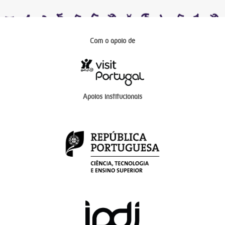
Com o apoio de
Apoios institucionais