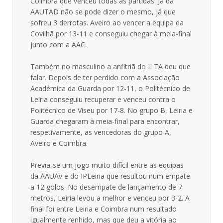
Coimbra que venceu todas as partidas. Já da
AAUTAD não se pode dizer o mesmo, já que
sofreu 3 derrotas. Aveiro ao vencer a equipa da
Covilhã por 13-11 e conseguiu chegar à meia-final
junto com a AAC.
Também no masculino a anfitriã do II TA deu que
falar. Depois de ter perdido com a Associação
Académica da Guarda por 12-11, o Politécnico de
Leiria conseguiu recuperar e venceu contra o
Politécnico de Viseu por 17-8. No grupo B, Leiria e
Guarda chegaram à meia-final para encontrar,
respetivamente, as vencedoras do grupo A,
Aveiro e Coimbra.
Previa-se um jogo muito difícil entre as equipas
da AAUAv e do IPLeiria que resultou num empate
a 12 golos. No desempate de lançamento de 7
metros, Leiria levou a melhor e venceu por 3-2. A
final foi entre Leiria e Coimbra num resultado
igualmente renhido, mas que deu a vitória ao