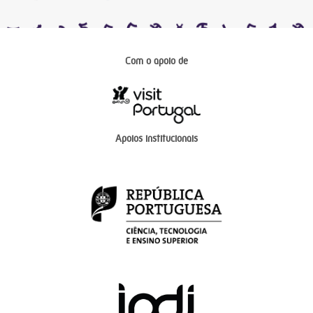
Com o apoio de
Apoios institucionais