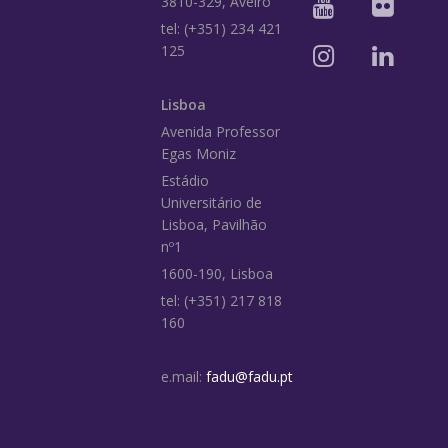
3810-329, Aveiro
tel: (+351) 234 421
125
Lisboa
Avenida Professor
Egas Moniz
Estádio
Universitário de
Lisboa, Pavilhão
nº1
1600-190, Lisboa
tel: (+351) 217 818
160
e.mail:
fadu@fadu.pt