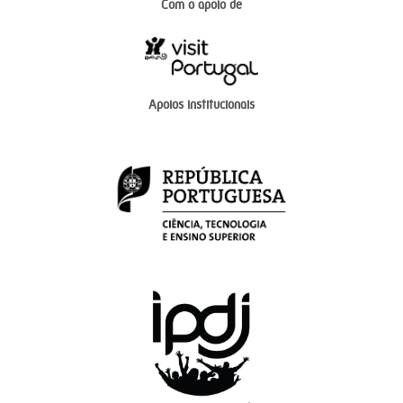
Com o apoio de
Apoios institucionais