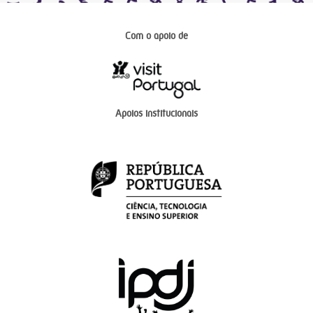
Com o apoio de
Apoios institucionais