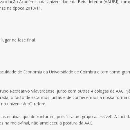
ssociação Académica da Universidade da Beira Interior (AAUBI), ca
ronze na época 2010/11.
ugar na fase final.
 Faculdade de Economia da Universidade de Coimbra e tem como gra
rupo Recreativo Vilaverdense, junto com outras 4 colegas da AAC. “J
erada, o facto de estarmos juntas e de conhecermos a nossa forma 
no universitário”, refere.
as equipas que defrontaram, pois “era um grupo acessível”. A facili
ias na meia-final, não amoleceu a postura da AAC.