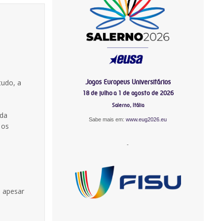
Jogos Europeus Universitários
tudo, a
18 de julho a 1 de agosto de 2026
Salerno, Itália
 da
Sabe mais em:
www.eug2026.eu
 os
-
, apesar
-