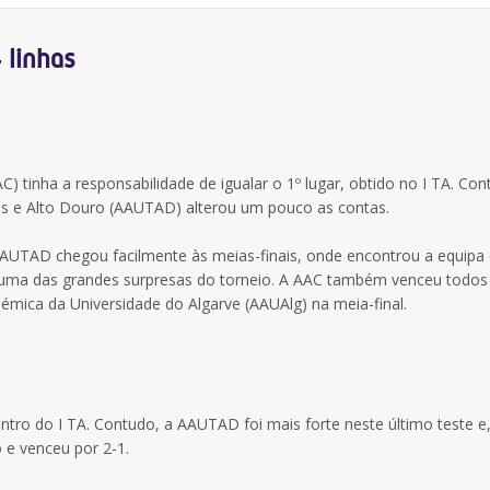
 linhas
 tinha a responsabilidade de igualar o 1º lugar, obtido no I TA. Con
s e Alto Douro (AAUTAD) alterou um pouco as contas.
 AAUTAD chegou facilmente às meias-finais, onde encontrou a equipa
 uma das grandes surpresas do torneio. A AAC também venceu todos
émica da Universidade do Algarve (AAUAlg) na meia-final.
ontro do I TA. Contudo, a AAUTAD foi mais forte neste último teste e
o e venceu por 2-1.