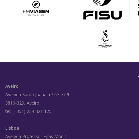
Aveiro
Avenida Santa Joana, nº 67 e 69
3810-329, Aveiro
tel: (+351) 234 421 125
Lisboa
Avenida Professor Egas Moniz