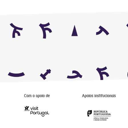
Com o apoio de
Apoios institucionais