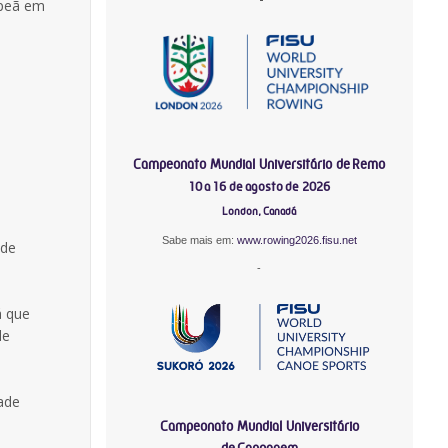
mpeã em
Campeonato Mundial Universitário de Remo
10 a 16 de agosto de 2026
London, Canadá
Sabe mais em:
www.rowing2026.fisu.net
nde
-
á que
de
dade
Campeonato Mundial Universitário
de Canoagem