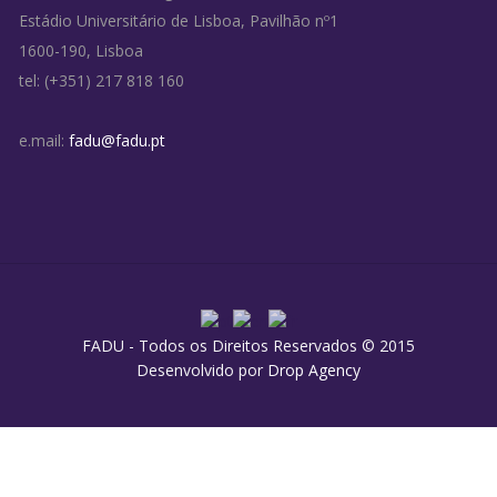
Estádio Universitário de Lisboa, Pavilhão nº1
1600-190, Lisboa
tel: (+351) 217 818 160
e.mail:
fadu@fadu.pt
FADU - Todos os Direitos Reservados © 2015
Desenvolvido por
Drop Agency