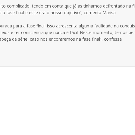
to complicado, tendo em conta que já as tínhamos defrontado na fin
 fase final e esse era o nosso objetivo”, comenta Marisa.
purada para a fase final, isso acrescenta alguma facilidade na conqui
rneios e ter consciência que nunca é fácil. Neste momento, temos per
abeça de série, caso nos encontremos na fase final”, confessa.